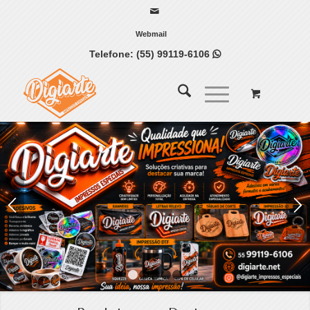
Webmail
Telefone:
(55) 99119-6106

1
2
3
4
5