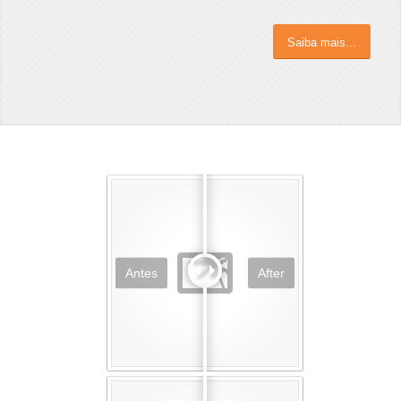
Saiba mais...
Antes
After