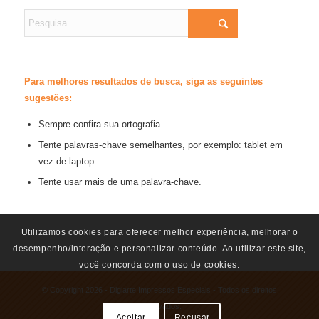
Para melhores resultados de busca, siga as seguintes
sugestões:
Sempre confira sua ortografia.
Tente palavras-chave semelhantes, por exemplo: tablet em
vez de laptop.
Tente usar mais de uma palavra-chave.
Utilizamos cookies para oferecer melhor experiência, melhorar o
desempenho/interação e personalizar conteúdo. Ao utilizar este site,
você concorda com o uso de cookies.
© Copyright 2026 - Digiarte Impressos Especiais - Todos os direitos
Reservados.
Aceitar
Recusar