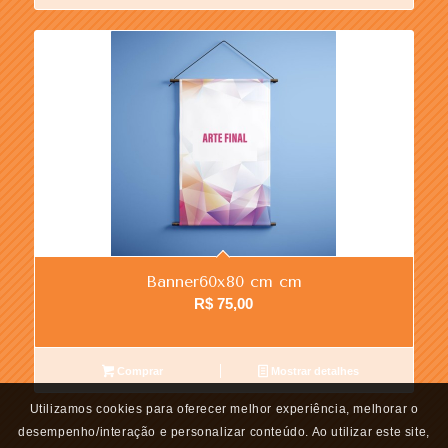
Banner60x80 cm cm
R$
75,00
Comprar
Mostrar detalhes
Utilizamos cookies para oferecer melhor experiência, melhorar o
desempenho/interação e personalizar conteúdo. Ao utilizar este site,