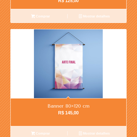
R$
125,00
Comprar
Mostrar detalhes
Banner 80×120 cm
R$
145,00
Comprar
Mostrar detalhes