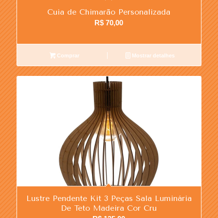
Cuia de Chimarão Personalizada
R$
70,00
Comprar
Mostrar detalhes
Lustre Pendente Kit 3 Peças Sala Luminária
De Teto Madeira Cor Cru